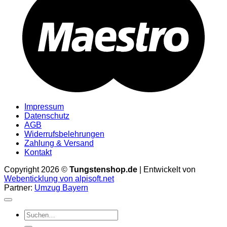
Impressum
Datenschutz
AGB
Widerrufsbelehrungen
Zahlung & Versand
Kontakt
Copyright 2026 ©
Tungstenshop.de
| Entwickelt von
Webenticklung von alpisoft.net
Partner:
Umzug Bayern
Suche
nach: