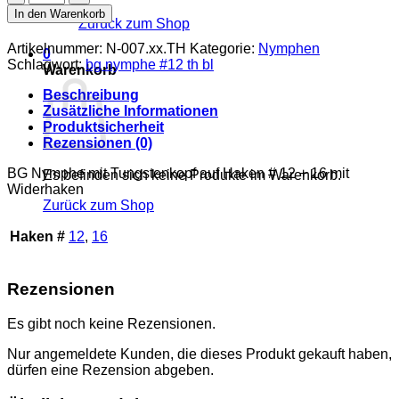
Nymphe
In den Warenkorb
Zurück zum Shop
#xx
TH
Artikelnummer:
N-007.xx.TH
Kategorie:
Nymphen
0
Menge
Schlagwort:
bg nymphe #12 th bl
Warenkorb
Beschreibung
Zusätzliche Informationen
Produktsicherheit
Rezensionen (0)
BG Nymphe mit Tungstenkopf auf Haken # 12 + 16 mit
Es befinden sich keine Produkte im Warenkorb.
Widerhaken
Zurück zum Shop
Haken #
12
,
16
Rezensionen
Es gibt noch keine Rezensionen.
Nur angemeldete Kunden, die dieses Produkt gekauft haben,
dürfen eine Rezension abgeben.