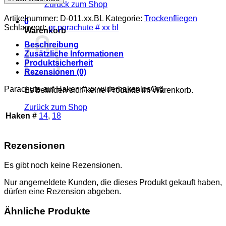
Zurück zum Shop
#
xx
Artikelnummer:
D-011.xx.BL
Kategorie:
Trockenfliegen
0
BL
Schlagwort:
gr parachute # xx bl
Warenkorb
Menge
Beschreibung
Zusätzliche Informationen
Produktsicherheit
Rezensionen (0)
Parachute auf Haken # xx widerhakenlosGrö
Es befinden sich keine Produkte im Warenkorb.
Zurück zum Shop
Haken #
14
,
18
Rezensionen
Es gibt noch keine Rezensionen.
Nur angemeldete Kunden, die dieses Produkt gekauft haben,
dürfen eine Rezension abgeben.
Ähnliche Produkte