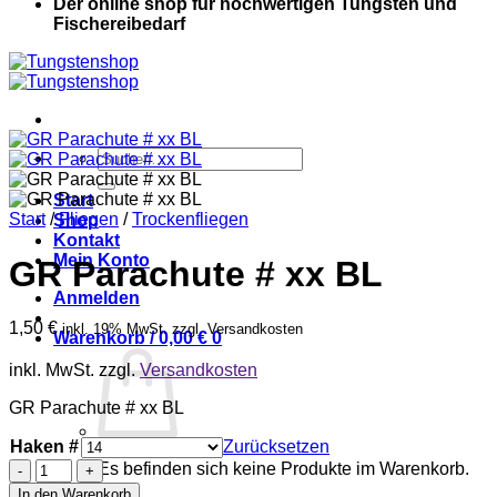
Der online shop für hochwertigen Tungsten und
Fischereibedarf
Suche
nach:
Start
Start
/
Fliegen
/
Trockenfliegen
Shop
Kontakt
Mein Konto
GR Parachute # xx BL
Anmelden
1,50
€
inkl. 19% MwSt. zzgl. Versandkosten
Warenkorb /
0,00
€
0
inkl. MwSt.
zzgl.
Versandkosten
GR Parachute # xx BL
Haken #
Zurücksetzen
GR
Es befinden sich keine Produkte im Warenkorb.
Parachute
In den Warenkorb