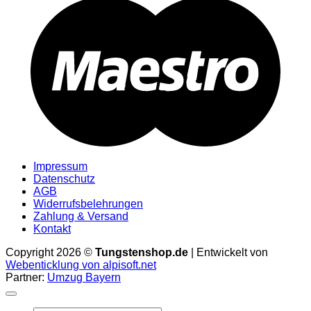
M
Impressum
Datenschutz
AGB
Widerrufsbelehrungen
Zahlung & Versand
Kontakt
Copyright 2026 ©
Tungstenshop.de
| Entwickelt von
Webenticklung von alpisoft.net
Partner:
Umzug Bayern