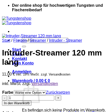
Der online shop für hochwertigen Tungsten und
Fischereibedarf
Suche
Start
/
Fliegen
/
Streamer
/
Intruder - Streamer
nach:
Start
Intruder-Streamer 120 mm
Shop
Kontakt
lang
Mein Konto
Anmelden
11,00
€
inkl. 19% MwSt. zzgl. Versandkosten
Warenkorb /
0,00
€
0
inkl. MwSt.
zzgl.
Versandkosten
Farbe
Zurücksetzen
Intruder-
Streamer
In den Warenkorb
120
Es befinden sich keine Produkte im Warenkorb.
mm