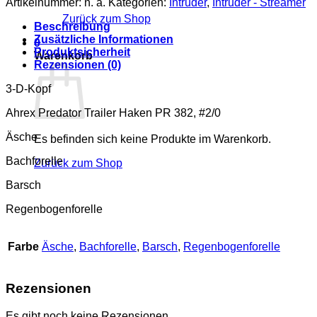
Artikelnummer:
n. a.
Kategorien:
Intruder
,
Intruder - Streamer
lang
Zurück zum Shop
Menge
Beschreibung
Zusätzliche Informationen
0
Produktsicherheit
Warenkorb
Rezensionen (0)
3-D-Kopf
Ahrex Predator Trailer Haken PR 382, #2/0
Äsche
Es befinden sich keine Produkte im Warenkorb.
Bachforelle
Zurück zum Shop
Barsch
Regenbogenforelle
Farbe
Äsche
,
Bachforelle
,
Barsch
,
Regenbogenforelle
Rezensionen
Es gibt noch keine Rezensionen.