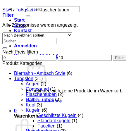
Suche
Start
/
Tungsten
/
Flaschentuben
nach:
Filter
Start
Nach
Alle 2 Ergebnisse werden angezeigt
Shop
Beliebtheit
Kontakt
sortiert
Mein Konto
Suche
nach:
Anmelden
Nach Preis filtern
Warenkorb /
0,00
€
0
Min.
Max.
Filter
Preis
Preis
Produkt Kategorien
Bierhahn - Ambach Style
(6)
Tungsten
(31)
Augen
(2)
Compound
(1)
Es befinden sich keine Produkte im Warenkorb.
Flaschentuben
(2)
Halbe Turbos
(3)
Zurück zum Shop
Kopf
(3)
Kugeln
(6)
0
Geschlitzte Kugeln
(4)
Warenkorb
Standardkugeln
(1)
Facetten
(1)