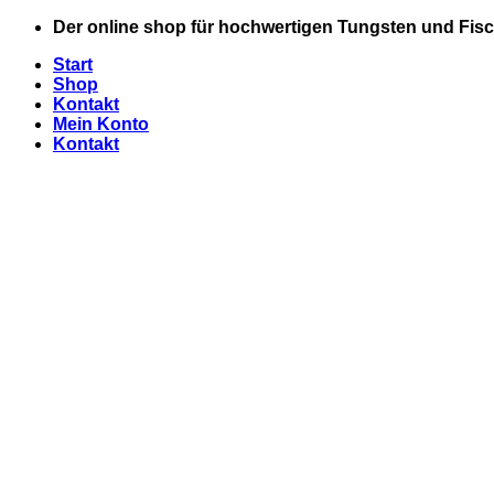
Zum
Der online shop für hochwertigen Tungsten und Fisc
Inhalt
Start
springen
Shop
Kontakt
Mein Konto
Kontakt