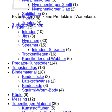
Nymphenkörper
(3)
Nymphenkörper Gerillt
(1)
Nymphenkörper Glatt
(2)
Splitttuben
(3)
Es befinden sich keine Produkte im Warenkorb.
Thorax
(4)
Tropfen
(4)
Zurück zum Shop
Fliegen
(75)
Intruder
(10)
Jigs
(3)
Nymphen
(30)
Streamer
(15)
Intruder - Streamer
(4)
Trockenfliegen
(16)
Kunstköder und Wobbler
(6)
Predator-Kunstköder
(14)
Tungsten-Jigs
(13)
Bindematerial
(18)
Bindestöcke
(3)
Latexschwänze
(1)
Bindeseide
(3)
Squirmi-Worm-Body
(4)
Köpfe
(6)
Messing
(12)
Tubenfliegen-Material
(30)
Kunststofftuben
(5)