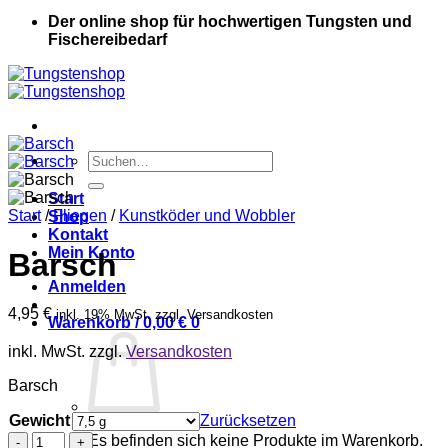
Der online shop für hochwertigen Tungsten und
Fischereibedarf
Suche
nach:
Start
Start
/
Fliegen
/
Kunstköder und Wobbler
Shop
Kontakt
Mein Konto
Barsch
Anmelden
4,95
€
inkl. 19% MwSt. zzgl. Versandkosten
Warenkorb /
0,00
€
0
inkl. MwSt.
zzgl.
Versandkosten
Barsch
Gewicht
Zurücksetzen
Barsch
Es befinden sich keine Produkte im Warenkorb.