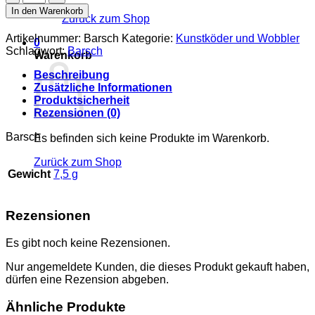
Menge
In den Warenkorb
Zurück zum Shop
Artikelnummer:
Barsch
Kategorie:
Kunstköder und Wobbler
0
Schlagwort:
Barsch
Warenkorb
Beschreibung
Zusätzliche Informationen
Produktsicherheit
Rezensionen (0)
Barsch
Es befinden sich keine Produkte im Warenkorb.
Zurück zum Shop
Gewicht
7,5 g
Rezensionen
Es gibt noch keine Rezensionen.
Nur angemeldete Kunden, die dieses Produkt gekauft haben,
dürfen eine Rezension abgeben.
Ähnliche Produkte