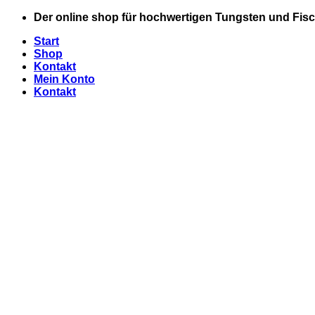
Zum
Der online shop für hochwertigen Tungsten und Fisc
Inhalt
Start
springen
Shop
Kontakt
Mein Konto
Kontakt