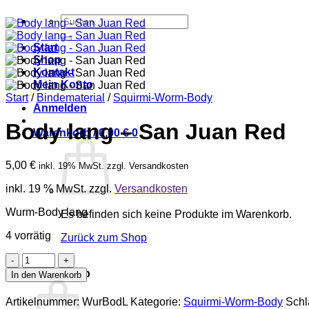
Suche
nach:
Start
Shop
Kontakt
Mein Konto
Start
/
Bindematerial
/
Squirmi-Worm-Body
Anmelden
Body lang – San Juan Red
Warenkorb /
0,00
€
0
5,00
€
inkl. 19% MwSt. zzgl. Versandkosten
inkl. 19 % MwSt.
zzgl.
Versandkosten
Wurm-Body lang
Es befinden sich keine Produkte im Warenkorb.
4 vorrätig
Zurück zum Shop
Body
0
lang
Warenkorb
In den Warenkorb
-
San
Artikelnummer:
WurBodL
Kategorie:
Squirmi-Worm-Body
Schl
Juan