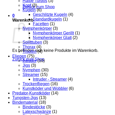
Halbe Turbos
(3)
Kopf
(3)
Zurück zum Shop
Kugeln
(6)
Geschlitzte Kugeln
(4)
0
Standardkugeln
(1)
Warenkorb
Facetten
(1)
Nymphenkörper
(3)
Nymphenkörper Gerillt
(1)
Nymphenkörper Glatt
(2)
Splitttuben
(3)
Thorax
(4)
Es befinden sich keine Produkte im Warenkorb.
Tropfen
(4)
Fliegen
(75)
Zurück zum Shop
Intruder
(10)
Jigs
(3)
Nymphen
(30)
Streamer
(15)
Intruder - Streamer
(4)
Trockenfliegen
(16)
Kunstköder und Wobbler
(6)
Predator-Kunstköder
(14)
Tungsten-Jigs
(13)
Bindematerial
(18)
Bindestöcke
(3)
Latexschwänze
(1)