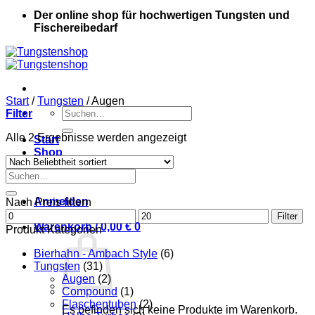
Der online shop für hochwertigen Tungsten und
Fischereibedarf
Start
/
Tungsten
/
Augen
Suche
Filter
nach:
Nach
Alle 2 Ergebnisse werden angezeigt
Start
Beliebtheit
Shop
sortiert
Kontakt
Suche
Mein Konto
nach:
Anmelden
Nach Preis filtern
Min.
Max.
Filter
Preis
Warenkorb /
0,00
€
0
Preis
Produkt Kategorien
Bierhahn - Ambach Style
(6)
Tungsten
(31)
Augen
(2)
Compound
(1)
Flaschentuben
(2)
Es befinden sich keine Produkte im Warenkorb.