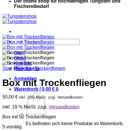
Der online shop für hochwertigen Tungsten und
Fischereibedarf
Suche
nach:
Start
Shop
Kontakt
Start
/
Fliegen
/
Trockenfliegen
Mein Konto
Anmelden
Box mit Trockenfliegen
Warenkorb /
0,00
€
0
50,00
€
inkl. 19% MwSt. zzgl. Versandkosten
inkl. 19 % MwSt.
zzgl.
Versandkosten
Box mit 50 Trockenfliegen
Es befinden sich keine Produkte im Warenkorb.
5 vorrätig