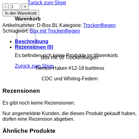
Zurück zum Shop
Box
mit
0
In den Warenkorb
Trockenfliegen
Warenkorb
Menge
Artikelnummer:
D-Box.BL
Kategorie:
Trockenfliegen
Schlagwort:
Box mit Trockenfliegen
Beschreibung
Rezensionen (0)
Es befinden sich keine Produkte im Warenkorb.
Box mit 50 Trockenfliegen
Zurück zum Shop
Tiemco-Haken #12-18 barbless
CDC und Whiting-Federn
Rezensionen
Es gibt noch keine Rezensionen.
Nur angemeldete Kunden, die dieses Produkt gekauft haben,
dürfen eine Rezension abgeben.
Ähnliche Produkte