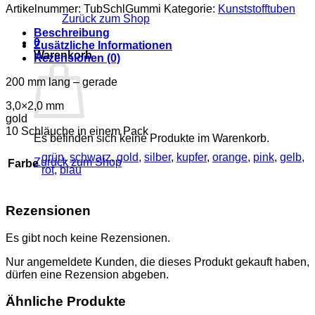
Menge
Artikelnummer:
TubSchlGummi
Kategorie:
Kunststofftuben
Zurück zum Shop
Beschreibung
0
Zusätzliche Informationen
Warenkorb
Rezensionen (0)
200 mm lang – gerade
3,0×2,0 mm
gold
10 Schläuche in einem Pack
Es befinden sich keine Produkte im Warenkorb.
grün
,
schwarz
,
gold
,
silber
,
kupfer
,
orange
,
pink
,
gelb
,
Zurück zum Shop
Farbe
rot
,
blau
Rezensionen
Es gibt noch keine Rezensionen.
Nur angemeldete Kunden, die dieses Produkt gekauft haben,
dürfen eine Rezension abgeben.
Ähnliche Produkte