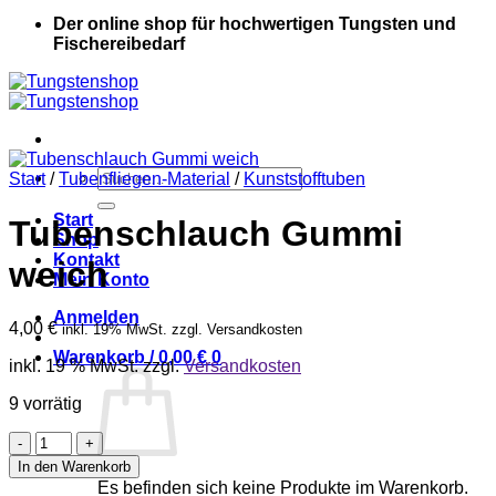
Der online shop für hochwertigen Tungsten und
Fischereibedarf
Suche
Start
/
Tubenfliegen-Material
/
Kunststofftuben
nach:
Start
Tubenschlauch Gummi
Shop
Kontakt
weich
Mein Konto
Anmelden
4,00
€
inkl. 19% MwSt. zzgl. Versandkosten
Warenkorb /
0,00
€
0
inkl. 19 % MwSt.
zzgl.
Versandkosten
9 vorrätig
Tubenschlauch
Gummi
In den Warenkorb
weich
Es befinden sich keine Produkte im Warenkorb.