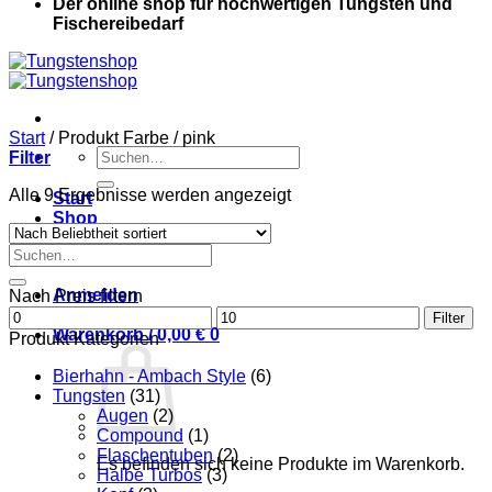
Der online shop für hochwertigen Tungsten und
Fischereibedarf
Start
/
Produkt Farbe
/
pink
Suche
Filter
nach:
Nach
Alle 9 Ergebnisse werden angezeigt
Start
Beliebtheit
Shop
sortiert
Kontakt
Suche
Mein Konto
nach:
Anmelden
Nach Preis filtern
Min.
Max.
Filter
Preis
Warenkorb /
0,00
€
0
Preis
Produkt Kategorien
Bierhahn - Ambach Style
(6)
Tungsten
(31)
Augen
(2)
Compound
(1)
Flaschentuben
(2)
Es befinden sich keine Produkte im Warenkorb.
Halbe Turbos
(3)