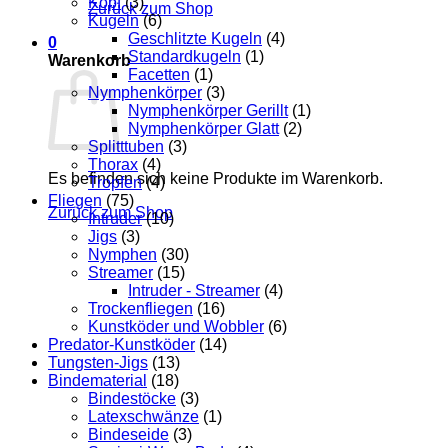
Kopf
(3)
Zurück zum Shop
Kugeln
(6)
Geschlitzte Kugeln
(4)
0
Standardkugeln
(1)
Warenkorb
Facetten
(1)
Nymphenkörper
(3)
Nymphenkörper Gerillt
(1)
Nymphenkörper Glatt
(2)
Splitttuben
(3)
Thorax
(4)
Es befinden sich keine Produkte im Warenkorb.
Tropfen
(4)
Fliegen
(75)
Zurück zum Shop
Intruder
(10)
Jigs
(3)
Nymphen
(30)
Streamer
(15)
Intruder - Streamer
(4)
Trockenfliegen
(16)
Kunstköder und Wobbler
(6)
Predator-Kunstköder
(14)
Tungsten-Jigs
(13)
Bindematerial
(18)
Bindestöcke
(3)
Latexschwänze
(1)
Bindeseide
(3)