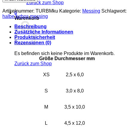
Zurück zum Shop
-
kupfer
Artikelnummer:
TURBMku
Kategorie:
Messing
Schlagwort:
0
Menge
halbe turbos messing
Warenkorb
Beschreibung
Zusätzliche Informationen
Produktsicherheit
Rezensionen (0)
Es befinden sich keine Produkte im Warenkorb.
Größe
Durchmesser
mm
Zurück zum Shop
XS
2,5 x 6,0
S
3,0 x 8,0
M
3,5 x 10,0
L
4,5 x 12,0