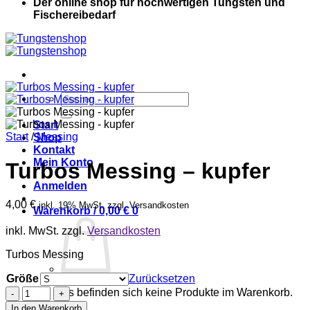
Der online shop für hochwertigen Tungsten und
Fischereibedarf
Suche
nach:
Start
Start
/
Messing
Shop
Kontakt
Mein Konto
Turbos Messing – kupfer
Anmelden
4,00
€
inkl. 19% MwSt. zzgl. Versandkosten
Warenkorb /
0,00
€
0
inkl. MwSt.
zzgl.
Versandkosten
Turbos Messing
Größe
Zurücksetzen
Turbos
Es befinden sich keine Produkte im Warenkorb.
Messing
In den Warenkorb