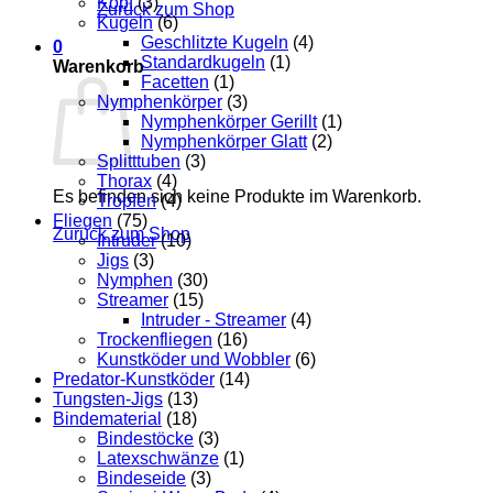
Kopf
(3)
Zurück zum Shop
Kugeln
(6)
Geschlitzte Kugeln
(4)
0
Standardkugeln
(1)
Warenkorb
Facetten
(1)
Nymphenkörper
(3)
Nymphenkörper Gerillt
(1)
Nymphenkörper Glatt
(2)
Splitttuben
(3)
Thorax
(4)
Es befinden sich keine Produkte im Warenkorb.
Tropfen
(4)
Fliegen
(75)
Zurück zum Shop
Intruder
(10)
Jigs
(3)
Nymphen
(30)
Streamer
(15)
Intruder - Streamer
(4)
Trockenfliegen
(16)
Kunstköder und Wobbler
(6)
Predator-Kunstköder
(14)
Tungsten-Jigs
(13)
Bindematerial
(18)
Bindestöcke
(3)
Latexschwänze
(1)
Bindeseide
(3)