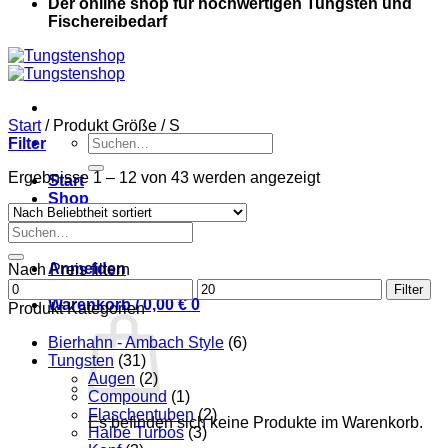
Der online shop für hochwertigen Tungsten und
Fischereibedarf
Start
/
Produkt Größe
/
S
Suche
Filter
nach:
Nach
Ergebnisse 1 – 12 von 43 werden angezeigt
Start
Beliebtheit
Shop
sortiert
Kontakt
Suche
Mein Konto
nach:
Anmelden
Nach Preis filtern
Min.
Max.
Filter
Preis
Warenkorb /
0,00
€
0
Preis
Produkt Kategorien
Bierhahn - Ambach Style
(6)
Tungsten
(31)
Augen
(2)
Compound
(1)
Flaschentuben
(2)
Es befinden sich keine Produkte im Warenkorb.
Halbe Turbos
(3)