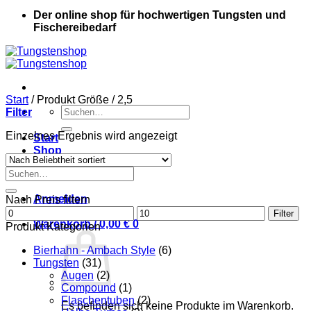
Der online shop für hochwertigen Tungsten und
Fischereibedarf
Start
/
Produkt Größe
/
2,5
Suche
Filter
nach:
Einzelnes Ergebnis wird angezeigt
Start
Shop
Kontakt
Suche
Mein Konto
nach:
Anmelden
Nach Preis filtern
Min.
Max.
Filter
Preis
Warenkorb /
0,00
€
0
Preis
Produkt Kategorien
Bierhahn - Ambach Style
(6)
Tungsten
(31)
Augen
(2)
Compound
(1)
Flaschentuben
(2)
Es befinden sich keine Produkte im Warenkorb.