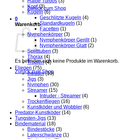
Halbe Turbos
(3)
Kopf
(3)
Zurück zum Shop
Kugeln
(6)
Geschlitzte Kugeln
(4)
0
Standardkugeln
(1)
Warenkorb
Facetten
(1)
Nymphenkörper
(3)
Nymphenkörper Gerillt
(1)
Nymphenkörper Glatt
(2)
Splitttuben
(3)
Thorax
(4)
Es befinden sich keine Produkte im Warenkorb.
Tropfen
(4)
Fliegen
(75)
Zurück zum Shop
Intruder
(10)
Jigs
(3)
Nymphen
(30)
Streamer
(15)
Intruder - Streamer
(4)
Trockenfliegen
(16)
Kunstköder und Wobbler
(6)
Predator-Kunstköder
(14)
Tungsten-Jigs
(13)
Bindematerial
(18)
Bindestöcke
(3)
Latexschwänze
(1)