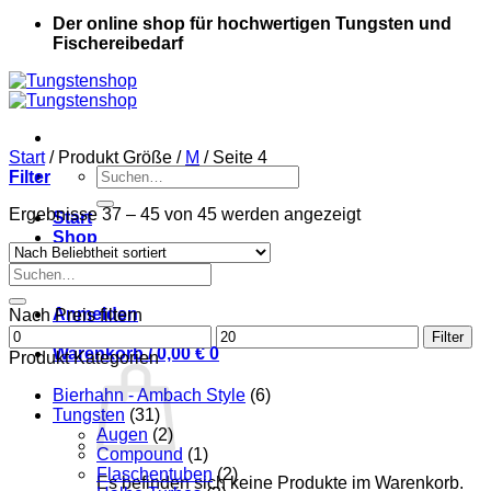
Der online shop für hochwertigen Tungsten und
Fischereibedarf
Start
/
Produkt Größe
/
M
/
Seite 4
Suche
Filter
nach:
Nach
Ergebnisse 37 – 45 von 45 werden angezeigt
Start
Beliebtheit
Shop
sortiert
Kontakt
Suche
Mein Konto
nach:
Anmelden
Nach Preis filtern
Min.
Max.
Filter
Preis
Warenkorb /
0,00
€
0
Preis
Produkt Kategorien
Bierhahn - Ambach Style
(6)
Tungsten
(31)
Augen
(2)
Compound
(1)
Flaschentuben
(2)
Es befinden sich keine Produkte im Warenkorb.