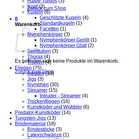
Halbe Turbos
(3)
Kopf
(3)
Zurück zum Shop
Kugeln
(6)
Geschlitzte Kugeln
(4)
0
Standardkugeln
(1)
Warenkorb
Facetten
(1)
Nymphenkörper
(3)
Nymphenkörper Gerillt
(1)
Nymphenkörper Glatt
(2)
Splitttuben
(3)
Thorax
(4)
Es befinden sich keine Produkte im Warenkorb.
Tropfen
(4)
Fliegen
(75)
Zurück zum Shop
Intruder
(10)
Jigs
(3)
Nymphen
(30)
Streamer
(15)
Intruder - Streamer
(4)
Trockenfliegen
(16)
Kunstköder und Wobbler
(6)
Predator-Kunstköder
(14)
Tungsten-Jigs
(13)
Bindematerial
(18)
Bindestöcke
(3)
Latexschwänze
(1)