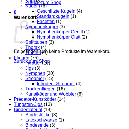
Kopf
(3)
Zurück zum Shop
Kugeln
(6)
Geschlitzte Kugeln
(4)
0
Standardkugeln
(1)
Warenkorb
Facetten
(1)
Nymphenkörper
(3)
Nymphenkörper Gerillt
(1)
Nymphenkörper Glatt
(2)
Splitttuben
(3)
Thorax
(4)
Es befinden sich keine Produkte im Warenkorb.
Tropfen
(4)
Fliegen
(75)
Zurück zum Shop
Intruder
(10)
Jigs
(3)
Nymphen
(30)
Streamer
(15)
Intruder - Streamer
(4)
Trockenfliegen
(16)
Kunstköder und Wobbler
(6)
Predator-Kunstköder
(14)
Tungsten-Jigs
(13)
Bindematerial
(18)
Bindestöcke
(3)
Latexschwänze
(1)
Bindeseide
(3)