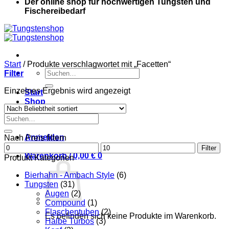
Der online shop für hochwertigen Tungsten und
Fischereibedarf
Start
/
Produkte verschlagwortet mit „Facetten“
Suche
Filter
nach:
Einzelnes Ergebnis wird angezeigt
Start
Shop
Kontakt
Suche
Mein Konto
nach:
Anmelden
Nach Preis filtern
Min.
Max.
Filter
Preis
Warenkorb /
0,00
€
0
Preis
Produkt Kategorien
Bierhahn - Ambach Style
(6)
Tungsten
(31)
Augen
(2)
Compound
(1)
Flaschentuben
(2)
Es befinden sich keine Produkte im Warenkorb.
Halbe Turbos
(3)