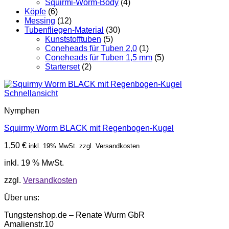
Squirmi-Worm-Body
(4)
Köpfe
(6)
Messing
(12)
Tubenfliegen-Material
(30)
Kunststofftuben
(5)
Coneheads für Tuben 2,0
(1)
Coneheads für Tuben 1,5 mm
(5)
Starterset
(2)
Schnellansicht
Nymphen
Squirmy Worm BLACK mit Regenbogen-Kugel
1,50
€
inkl. 19% MwSt. zzgl. Versandkosten
inkl. 19 % MwSt.
zzgl.
Versandkosten
Über uns:
Tungstenshop.de – Renate Wurm GbR
Amalienstr.10