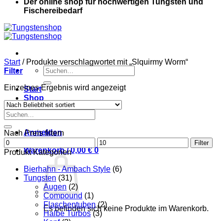
Der online shop für hochwertigen Tungsten und
Fischereibedarf
Start
/
Produkte verschlagwortet mit „Slquirmy Worm“
Suche
Filter
nach:
Einzelnes Ergebnis wird angezeigt
Start
Shop
Kontakt
Suche
Mein Konto
nach:
Anmelden
Nach Preis filtern
Min.
Max.
Filter
Preis
Warenkorb /
0,00
€
0
Preis
Produkt Kategorien
Bierhahn - Ambach Style
(6)
Tungsten
(31)
Augen
(2)
Compound
(1)
Flaschentuben
(2)
Es befinden sich keine Produkte im Warenkorb.
Halbe Turbos
(3)