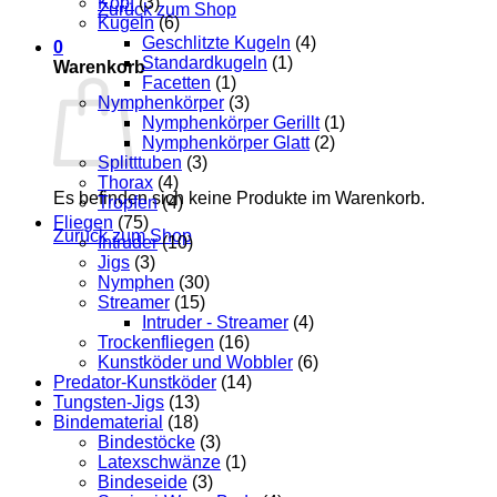
Kopf
(3)
Zurück zum Shop
Kugeln
(6)
Geschlitzte Kugeln
(4)
0
Standardkugeln
(1)
Warenkorb
Facetten
(1)
Nymphenkörper
(3)
Nymphenkörper Gerillt
(1)
Nymphenkörper Glatt
(2)
Splitttuben
(3)
Thorax
(4)
Es befinden sich keine Produkte im Warenkorb.
Tropfen
(4)
Fliegen
(75)
Zurück zum Shop
Intruder
(10)
Jigs
(3)
Nymphen
(30)
Streamer
(15)
Intruder - Streamer
(4)
Trockenfliegen
(16)
Kunstköder und Wobbler
(6)
Predator-Kunstköder
(14)
Tungsten-Jigs
(13)
Bindematerial
(18)
Bindestöcke
(3)
Latexschwänze
(1)
Bindeseide
(3)