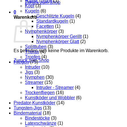
Halbe Turbos
(3)
Zurück zum Shop
Kopf
(3)
Kugeln
(6)
0
Geschlitzte Kugeln
(4)
Warenkorb
Standardkugeln
(1)
Facetten
(1)
Nymphenkörper
(3)
Nymphenkörper Gerillt
(1)
Nymphenkörper Glatt
(2)
Splitttuben
(3)
Es befinden sich keine Produkte im Warenkorb.
Thorax
(4)
Tropfen
(4)
Zurück zum Shop
Fliegen
(75)
Intruder
(10)
Jigs
(3)
Nymphen
(30)
Streamer
(15)
Intruder - Streamer
(4)
Trockenfliegen
(16)
Kunstköder und Wobbler
(6)
Predator-Kunstköder
(14)
Tungsten-Jigs
(13)
Bindematerial
(18)
Bindestöcke
(3)
Latexschwänze
(1)