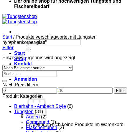
Der online shop für hochwertigen Tungsten und
Fischereibedarf
Start
/
Produkte verschlagwortet mit „tungsten
Suche
nymphenkörper glatt“
nach:
Filter
Start
Einzelnes Ergebnis wird angezeigt
Shop
Kontakt
Mein Konto
Suche
nach:
Anmelden
Nach Preis filtern
Min.
Warenkorb /
0,00
€
0
Max.
Filter
Preis
Preis
Produkt Kategorien
Bierhahn - Ambach Style
(6)
Tungsten
(31)
Augen
(2)
Compound
(1)
Es befinden sich keine Produkte im Warenkorb.
Flaschentuben
(2)