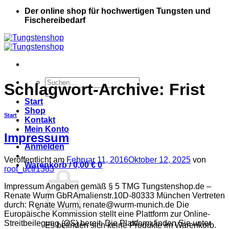
Der online shop für hochwertigen Tungsten und
Fischereibedarf
Suche
Schlagwort-Archive:
Frist
nach:
Start
Shop
Start
Kontakt
Mein Konto
Impressum
Anmelden
Veröffentlicht am
Februar 11, 2016
Oktober 12, 2025
von
Warenkorb /
0,00
€
0
root_uctr1383
Impressum Angaben gemäß § 5 TMG Tungstenshop.de –
Renate Wurm GbRAmalienstr.10D-80333 München Vertreten
durch: Renate Wurm,
renate@wurm-munich.de
Die
Europäische Kommission stellt eine Plattform zur Online-
Streitbeilegung (OS) bereit. Die Plattform finden Sie unter
Es befinden sich keine Produkte im Warenkorb.