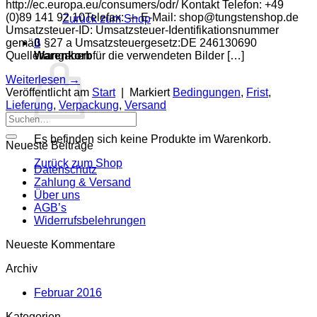
http://ec.europa.eu/consumers/odr/ Kontakt Telefon: +49
(0)89 141 92 10Telefax: — E-Mail:
shop@tungstenshop.de
Zurück zum Shop
Umsatzsteuer-ID: Umsatzsteuer-Identifikationsnummer
gemäß §27 a Umsatzsteuergesetz:DE 246130690
0
Quellenangaben für die verwendeten Bilder […]
Warenkorb
Weiterlesen
→
Veröffentlicht am
Start
|
Markiert
Bedingungen
,
Frist
,
Lieferung
,
Verpackung
,
Versand
Suche
nach:
Es befinden sich keine Produkte im Warenkorb.
Neueste Beiträge
Zurück zum Shop
Datenschutz
Zahlung & Versand
Über uns
AGB’s
Widerrufsbelehrungen
Neueste Kommentare
Archiv
Februar 2016
Kategorien