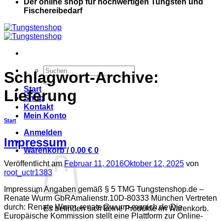
Der online shop für hochwertigen Tungsten und
Fischereibedarf
Suche
Schlagwort-Archive:
nach:
Start
Lieferung
Shop
Kontakt
Mein Konto
Start
Anmelden
Impressum
Warenkorb /
0,00
€
0
Veröffentlicht am
Februar 11, 2016
Oktober 12, 2025
von
root_uctr1383
Impressum Angaben gemäß § 5 TMG Tungstenshop.de –
Renate Wurm GbRAmalienstr.10D-80333 München Vertreten
durch: Renate Wurm,
renate@wurm-munich.de
Die
Es befinden sich keine Produkte im Warenkorb.
Europäische Kommission stellt eine Plattform zur Online-