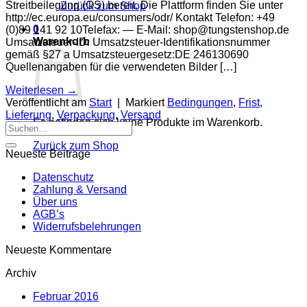
Streitbeilegung (OS) bereit. Die Plattform finden Sie unter
Zurück zum Shop
http://ec.europa.eu/consumers/odr/ Kontakt Telefon: +49
0
(0)89 141 92 10Telefax: — E-Mail:
shop@tungstenshop.de
Warenkorb
Umsatzsteuer-ID: Umsatzsteuer-Identifikationsnummer
gemäß §27 a Umsatzsteuergesetz:DE 246130690
Quellenangaben für die verwendeten Bilder […]
Weiterlesen
→
Veröffentlicht am
Start
|
Markiert
Bedingungen
,
Frist
,
Lieferung
,
Verpackung
,
Versand
Es befinden sich keine Produkte im Warenkorb.
Suche
nach:
Zurück zum Shop
Neueste Beiträge
Datenschutz
Zahlung & Versand
Über uns
AGB’s
Widerrufsbelehrungen
Neueste Kommentare
Archiv
Februar 2016