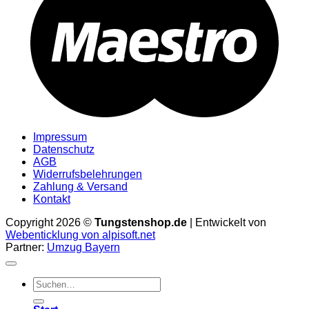
Impressum
Datenschutz
AGB
Widerrufsbelehrungen
Zahlung & Versand
Kontakt
Copyright 2026 ©
Tungstenshop.de
| Entwickelt von
Webenticklung von alpisoft.net
Partner:
Umzug Bayern
Suche
nach: